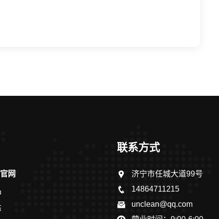
联系方式
d官网
济宁市任城大道99号
14864711215
品
unclean@qq.com
态