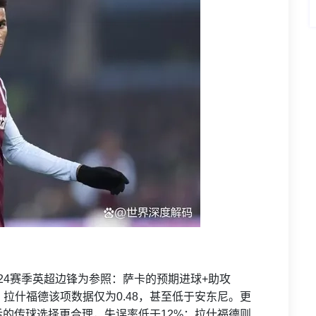
/24赛季英超边锋为参照：萨卡的预期进球+助攻
赫；拉什福德该项数据仅为0.48，甚至低于安东尼。更
的传球选择更合理，失误率低于12%；拉什福德则