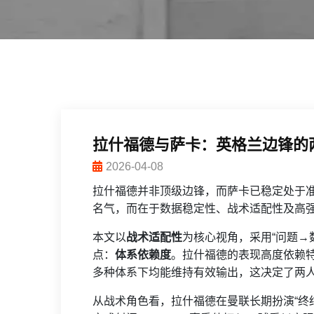
拉什福德与萨卡：英格兰边锋的
2026-04-08
拉什福德并非顶级边锋，而萨卡已稳定处于
名气，而在于数据稳定性、战术适配性及高
本文以
战术适配性
为核心视角，采用“问题→
点：
体系依赖度
。拉什福德的表现高度依赖
多种体系下均能维持有效输出，这决定了两
从战术角色看，拉什福德在曼联长期扮演“终