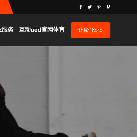
业服务
互动
ued官网体育
让我们谈谈