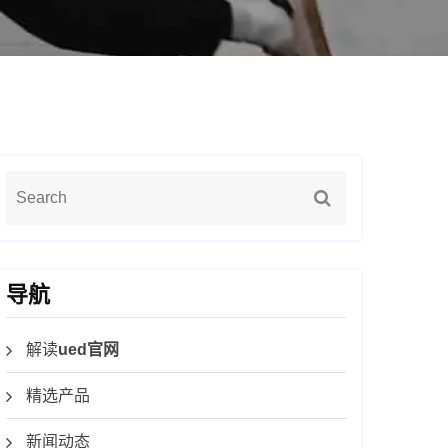
导航
解读
ued官网
精选产品
新闻动态