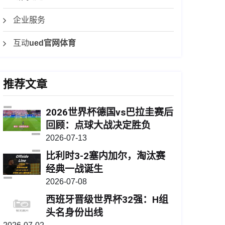
企业服务
互动
ued官网体育
推荐文章
2026世界杯德国vs巴拉圭赛后
回顾：点球大战决定胜负
2026-07-13
比利时3-2塞内加尔，淘汰赛
经典一战诞生
2026-07-08
西班牙晋级世界杯32强：H组
头名身份出线