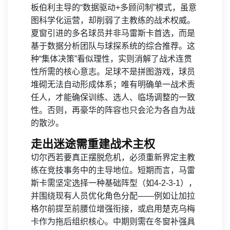
板伯利主导的“数据驱动+多顾问制”模式，虽意
图科学化运营，却削弱了主教练的战术权威。
夏窗引进的多名球员并非马雷斯卡首选，而是
基于数据分析团队与球探系统的综合推荐。这
种“集体决策”看似理性，实则消解了战术连贯
性所需的核心意志。足球不是拼图游戏，球员
堆砌无法自动形成体系；唯有明确单一战术责
任人，才能确保训练、选人、临场调整的一致
性。否则，再豪华的阵容也只会沦为各自为战
的散沙。
走出迷途需重建战术主权
切尔西若要真正摆脱危机，必须重新界定主教
练在竞技事务中的主导地位。短期而言，马雷
斯卡需坚定选择一种基础阵型（如4-2-3-1），
并围绕现有人员优化角色分配——例如让加拉
格尔前提至前腰位增强衔接，或启用楚克乌梅
卡作为拖后组织核心。中期则需在冬窗补强具