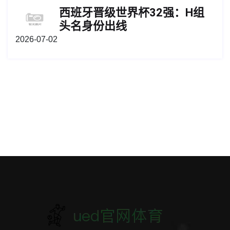
西班牙晋级世界杯32强：H组
头名身份出线
2026-07-02