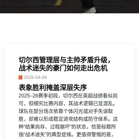
切尔西管理层与主帅矛盾升级，
战术迷失的豪门如何走出危机
2026-04-04
表象胜利掩盖深层失序
2025–26赛季初段，切尔西在英超战绩看似尚
可，但细究比赛内容，其战术逻辑已显混乱。
球队在部分场次依靠个体闪光或对手失误取
胜，却难以形成稳定进攻结构或防守体系。这
种“结果尚存、过程崩坏”的状态，恰是标题所
指“战术迷失”的典型症候。更值得警惕的是，