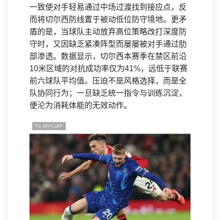
一致使对手轻易通过中场过渡找到接应点，反
而将切尔西防线置于被动低位防守境地。更矛
盾的是，当球队主动放弃高位策略改打深度防
守时，又因缺乏紧凑阵型而屡屡被对手通过肋
部渗透。数据显示，切尔西本赛季在禁区前沿
10米区域的对抗成功率仅为41%，远低于联赛
前六球队平均值。压迫不是风格选择，而是全
队协同行为；一旦缺乏统一指令与训练沉淀，
便沦为消耗体能的无效动作。