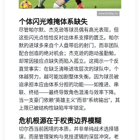
个体闪光难掩体系缺失
尽管帕尔默、杰克逊等球员偶有高光表现，但
这些闪光点恰恰反衬出体系支撑的匮乏。帕尔
默的进球多来自个人盘带后的射门，而非团队
配合创造的绝对机会；杰克逊的跑动虽勤勉，
却常因接应点缺失而陷入孤立。这揭示一个反
直觉事实：在缺乏清晰进攻层次的球队中，个
体越努力，越可能加剧整体失衡。因为球员被
迫承担本应由体系分担的功能——如推进、串
联、终结——最终导致角色混淆与效率下降。
当一支豪门依赖“英雄主义”而非“系统输出”，其
上限已被结构性缺陷牢牢锁定。
危机根源在于权责边界模糊
切尔西当前困境的本质，并非单纯战术选择错
误，而是管理架构与竞技逻辑的深层冲突。老