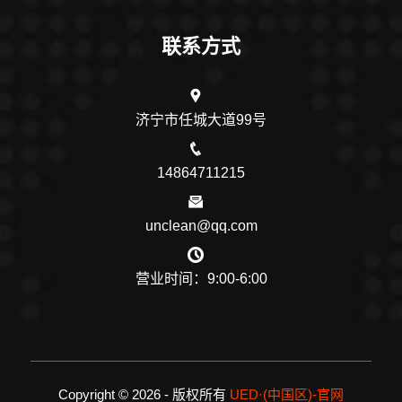
联系方式
济宁市任城大道99号
14864711215
unclean@qq.com
营业时间：9:00-6:00
Copyright © 2026 - 版权所有
UED·(中国区)-官网