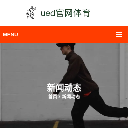
新闻动态
首页
新闻动态