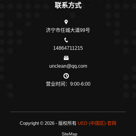
联系方式
济宁市任城大道99号
14864711215
unclean@qq.com
营业时间：9:00-6:00
Copyright © 2026 - 版权所有
UED·(中国区)-官网
SiteMap