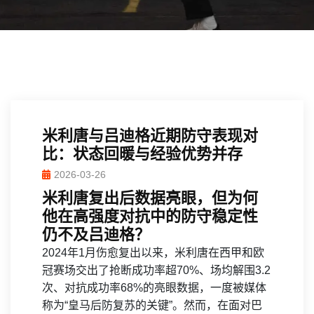
米利唐与吕迪格近期防守表现对
比：状态回暖与经验优势并存
2026-03-26
米利唐复出后数据亮眼，但为何
他在高强度对抗中的防守稳定性
仍不及吕迪格？
2024年1月伤愈复出以来，米利唐在西甲和欧
冠赛场交出了抢断成功率超70%、场均解围3.2
次、对抗成功率68%的亮眼数据，一度被媒体
称为“皇马后防复苏的关键”。然而，在面对巴