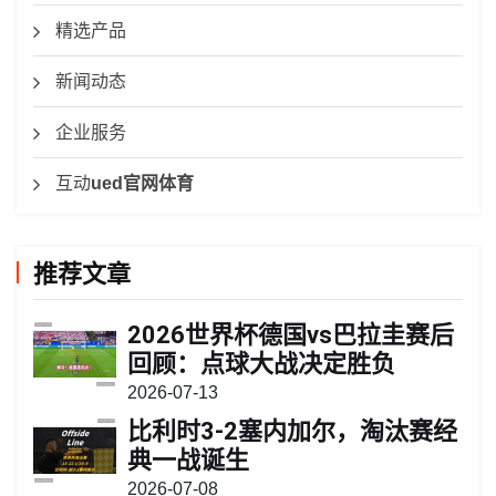
精选产品
新闻动态
企业服务
互动
ued官网体育
推荐文章
2026世界杯德国vs巴拉圭赛后
回顾：点球大战决定胜负
2026-07-13
比利时3-2塞内加尔，淘汰赛经
典一战诞生
2026-07-08