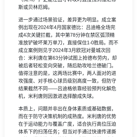
斯或贝林厄姆。
进一步通过场景验证，差异更为明显。成立案
例出现在2024年4月国家德比：吕迪格全场完
成4次关键拦截，其中第78分钟在禁区弧顶精
准放铲破坏莱万单刀，直接保住1-0胜局。而不
成立案例则见于2024年3月欧冠对曼城次回
合：米利唐在第63分钟试图上抢德布劳内，却
被后者轻松变向突破，随后助攻哈兰德破门。
值得注意的是，这两场比赛中，两人面对的进
攻强度、对手核心球员级别高度一致，但防守
结果截然不同——吕迪格依靠经验预判化解危
机，米利唐则因激进选择酿成失球。
本质上，问题并非出在身体素质或基础数据，
而在于防守决策机制的成熟度。米利唐的优势
在于运动能力与覆盖广度，适合执行高位压迫
体系下的扫荡任务；但当对手通过快速传递撕