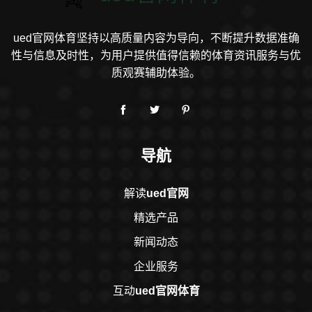
ued官网体育坚持以高质量内容为导向，不断提升数据准确
性与信息及时性，为用户提供值得信赖的体育资讯服务与优
质观赛辅助体验。
导航
解读
ued官网
精选产品
新闻动态
企业服务
互动
ued官网体育