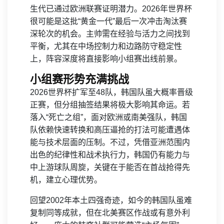
生代已通过欧洲联赛证明潜力。2026年世界杯
很可能是这批“黄金一代”最后一次冲击淘汰赛
深轮次的机会。主帅需在经验与活力之间找到
平衡，尤其在中场控制力和边路防守稳定性
上，阵容深度将直接影响小组赛出线前景。
小组赛形势充满挑战
2026世界杯扩军至48队，韩国队虽大概率晋级
正赛，但分组抽签结果将极大影响其命运。若
落入“死亡之组”，面对欧洲或南美强队，韩国
队依赖快速转换和高压逼抢的打法可能遭遇体
能与技术层面的压制。不过，凭借亚洲范围内
出色的纪律性和战术执行力，韩国仍有能力与
中上游球队周旋，关键在于能否在首战抢得先
机，建立心理优势。
回望2002年本土四强奇迹，如今的韩国队虽难
复制同等成就，但在北美赛区作战或有意外利