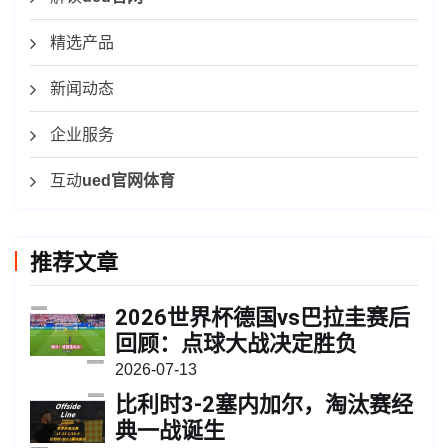
精选产品
新闻动态
企业服务
互动
ued官网体育
推荐文章
2026世界杯德国vs巴拉圭赛后
回顾：点球大战决定胜负
2026-07-13
比利时3-2塞内加尔，淘汰赛经
典一战诞生