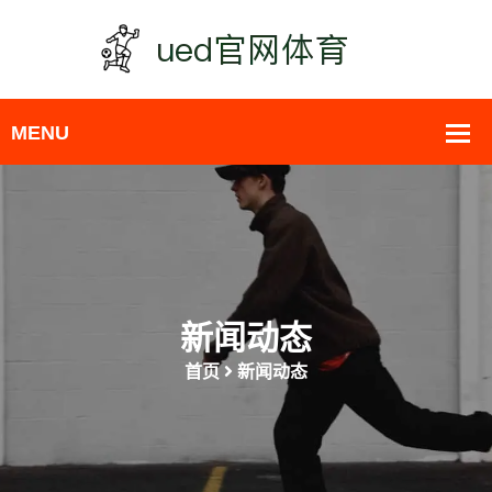
新闻动态
首页
新闻动态