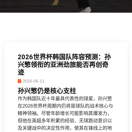
2026世界杯韩国队阵容预测：孙
兴慜领衔的亚洲劲旅能否再创奇
迹
2026-06-11
孙兴慜仍是核心支柱
作为韩国队近十年最具代表性的球星，孙兴慜
在2026世界杯周期内仍将是球队的战术核心与
精神领袖。尽管年龄增长可能影响其爆发力，
但他在英超多年积累的经验、无球跑动意识以
及关键战中的决定性作用，使其在锋线上的地