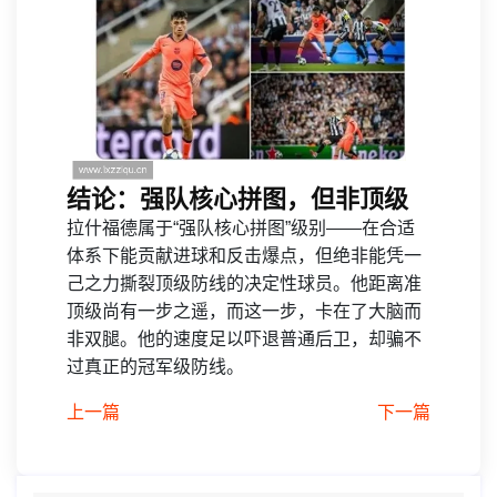
结论：强队核心拼图，但非顶级
拉什福德属于“强队核心拼图”级别——在合适
体系下能贡献进球和反击爆点，但绝非能凭一
己之力撕裂顶级防线的决定性球员。他距离准
顶级尚有一步之遥，而这一步，卡在了大脑而
非双腿。他的速度足以吓退普通后卫，却骗不
过真正的冠军级防线。
上一篇
下一篇