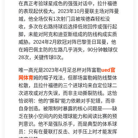
在真正考验球星成色的强强对话中，拉什福德
的表现起伏极大。2023年10月曼联主场对阵曼
城，他全场仅有1次射门且被埃德森轻松没
收，多次在右路持球后选择低效回传或强行起
脚，未能对阿克和迪亚斯组成的防线构成实质
威胁。2024年2月欧冠对阵巴黎圣日耳曼，他
在姆巴佩主防的左路几乎消失，90分钟触球仅
28次，关键传球0次。
唯一高光是2023年4月足总杯对阵富勒
ued官
网体育
姆的帽子戏法，但那场富勒姆防线整体
松散，且拉什福德的三个进球均来自定位球二
次进攻或对方失误，而非主动撕裂防线。这恰
恰说明：他的“撕裂”能力依赖对手犯错，而非
自身创造。被限制时暴露的核心问题是——缺
乏在狭小空间内的处理球能力和阅读比赛的预
判意识。他不是强队杀手，而是典型的体系球
员：只有在曼联打反击、对手压上时才能发挥