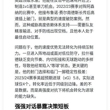
英超顶级水准。他能在反击中迅速甩开后卫，
制造1v1甚至单刀机会。2022/23赛季对阵阿森
纳的比赛中，他接布鲁诺·费尔南德斯长传后高
速插上破门，就是典型的速度破防案例。然
而，这种威胁高度依赖体系支持——需要队友
精准输送、对手防线出现空档，且他本人处于
最佳启动位置。
问题在于，他的速度优势无法转化为持续压制
力。一旦进入阵地战或面对低位防守，拉什福
德缺乏变向节奏、内切衔接和无球跑动的多样
性，导致他经常陷入“等球”状态。更关键的
是，他的射门选择和临门一脚稳定性极差：
2023/24赛季英超预期进球（xG）5.8，实际进
球仅4个，转化率远低于同级别边锋。差的不
是数据，而是高强度对抗下将机会转化为进球
的能力缺失。
强强对话暴露决策短板