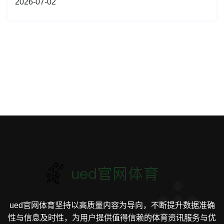
2026-07-02
ued官网体育坚持以高质量内容为导向，不断提升数据准确
性与信息及时性，为用户提供值得信赖的体育资讯服务与优