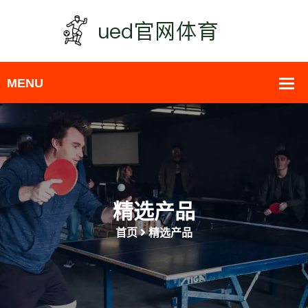
精选产品
首页
精选产品