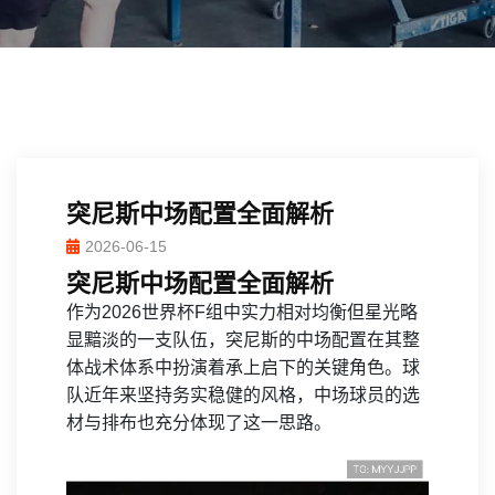
突尼斯中场配置全面解析
2026-06-15
突尼斯中场配置全面解析
作为2026世界杯F组中实力相对均衡但星光略
显黯淡的一支队伍，突尼斯的中场配置在其整
体战术体系中扮演着承上启下的关键角色。球
队近年来坚持务实稳健的风格，中场球员的选
材与排布也充分体现了这一思路。