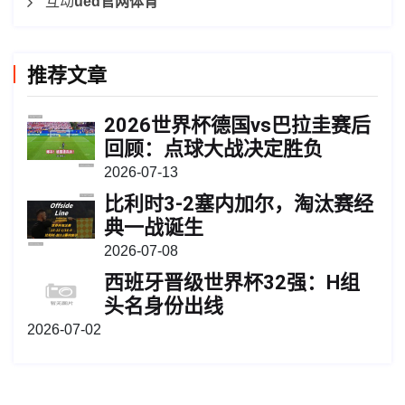
互动
ued官网体育
推荐文章
2026世界杯德国vs巴拉圭赛后
回顾：点球大战决定胜负
2026-07-13
比利时3-2塞内加尔，淘汰赛经
典一战诞生
2026-07-08
西班牙晋级世界杯32强：H组
头名身份出线
2026-07-02