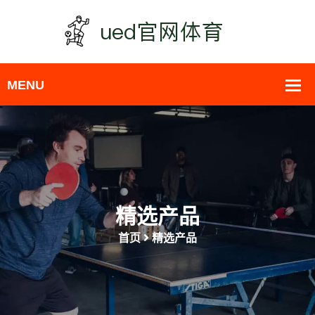
精选产品
首页
精选产品