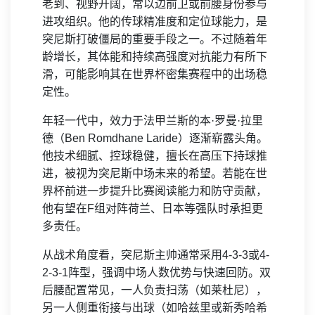
老到、视野开阔，常以边前卫或前腰身份参与
进攻组织。他的传球精准度和定位球能力，是
突尼斯打破僵局的重要手段之一。不过随着年
龄增长，其体能和持续高强度对抗能力有所下
滑，可能影响其在世界杯密集赛程中的出场稳
定性。
年轻一代中，效力于法甲兰斯的本·罗曼·拉里
德（Ben Romdhane Laride）逐渐崭露头角。
他技术细腻、控球稳健，擅长在高压下持球推
进，被视为突尼斯中场未来的希望。若能在世
界杯前进一步提升比赛阅读能力和防守贡献，
他有望在F组对阵荷兰、日本等强队时承担更
多责任。
从战术角度看，突尼斯主帅通常采用4-3-3或4-
2-3-1阵型，强调中场人数优势与快速回防。双
后腰配置常见，一人负责扫荡（如莱杜尼），
另一人侧重衔接与出球（如哈兹里或新秀哈希